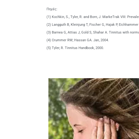
Πηγές:
(1) Kochkin, S., Tyler, R. and Born, J. MarkeTrak VIII: Prev
(2) Langguth B, Kleinjung T, Fischer G, Hajak P, Eichhammer P
(3) Barnea G, Attias J, Gold S, Shahar A. Tinnitus with nor
(4) Crummer RW; Hassan GA. Jan, 2004.
(5) Tyler, R. Tinnitus Handbook, 2000.