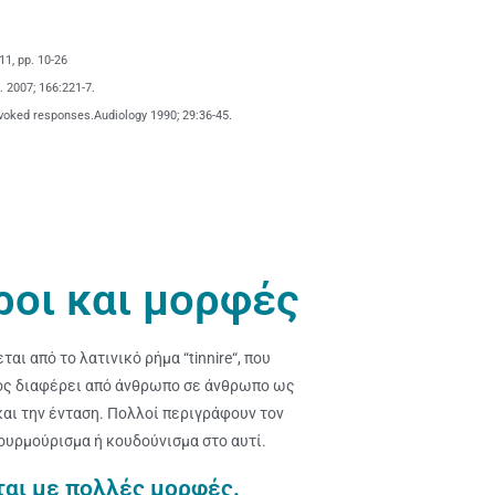
11, pp. 10-26
. 2007; 166:221-7.
evoked responses.Audiology 1990; 29:36-45.
ροι και μορφές
αι από το λατινικό ρήμα “tinnire“, που
βος διαφέρει από άνθρωπο σε άνθρωπο ως
και την ένταση. Πολλοί περιγράφουν τον
ουρμούρισμα ή κουδούνισμα στο αυτί.
ται με πολλές μορφές.