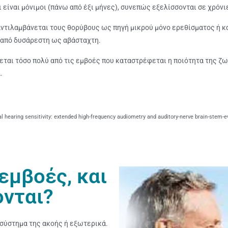
 είναι μόνιμοι (πάνω από έξι μήνες), συνεπώς εξελίσσονται σε χρόνι
τιλαμβάνεται τους θορύβους ως πηγή μικρού μόνο ερεθίσματος ή κ
α από δυσάρεστη ως αβάσταχτη.
αι τόσο πολύ από τις εμβοές που καταστρέφεται η ποιότητα της ζωή
.
mal hearing sensitivity: extended high-frequency audiometry and auditory-nerve brain-stem
 εμβοές, και
νται?
 σύστημα της ακοής ή εξωτερικά.