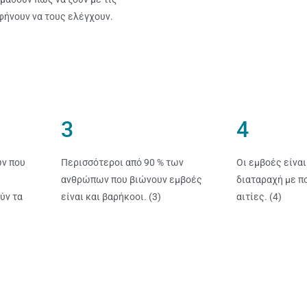
αφήνουν να τους ελέγχουν.
3
4
ών που
Περισσότεροι από 90 % των
Οι εμβοές είναι
ανθρώπων που βιώνουν εμβοές
διαταραχή με π
ύν τα
είναι και βαρήκοοι. (3)
αιτίες. (4)