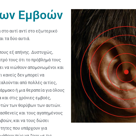
των Εμβοών
 στο αυτί αντί στο εξωτερικό
αι τα δύο αυτιά.
πους εξ απήνης. Δυστυχώς,
ατρό τους ότι το πρόβλημά τους
νει να νιώθουν απομονωμένοι και
ι κανείς δεν μπορεί να
καλούνται από πολλές αιτίες,
άρμακο ή μια θεραπεία για όλους
 και στις χρόνιες εμβοές,
υτών των θορύβων των αυτιών.
 ασθενείς και τους αγαπημένους
μβοών, και να τους δώσει
τητες που υπάρχουν για
μάθουν πώς να ζουν με τις