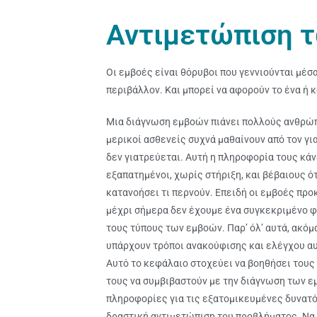
Αντιμετώπιση 
Οι εμβοές είναι θόρυβοι που γεννιούνται μέσα
περιβάλλον. Και μπορεί να αφορούν το ένα ή κ
Μια διάγνωση εμβοών πιάνει πολλούς ανθρώ
μερικοί ασθενείς συχνά μαθαίνουν από τον γι
δεν γιατρεύεται. Αυτή η πληροφορία τους κά
εξαπατημένοι, χωρίς στήριξη, και βέβαιους ότ
κατανοήσει τι περνούν. Επειδή οι εμβοές προ
μέχρι σήμερα δεν έχουμε ένα συγκεκριμένο φ
τους τύπους των εμβοών. Παρ’ όλ’ αυτά, ακόμα
υπάρχουν τρόποι ανακούφισης και ελέγχου α
Αυτό το κεφάλαιο στοχεύει να βοηθήσει τους
τους να συμβιβαστούν με την διάγνωση των ε
πληροφορίες για τις εξατομικευμένες δυνατό
δραστική αντιμετώπιση του προβλήματος. Να 