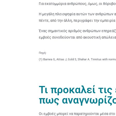
Για εκατομμύρια ανθρώπους, όμως, οι θόρυβοι
Η μεγάλη πλειοψηφία αυτών των ανθρώπων αν
πέντε, από την άλλη, περιγράφει την εμπειρί
Ένας σημαντικός αριθμός ανθρώπων επηρεάζετ
εμβοές συνοδεύονται από ακουστική απώλεια
Πηγή:
(1) Barnea G, Attias J, Gold S, Shahar A. Tinnitus with nor
Τι προκαλεί τις
πως αναγνωρίζο
Οι εμβοές μπορεί να παρατηρούνται μέσα στο