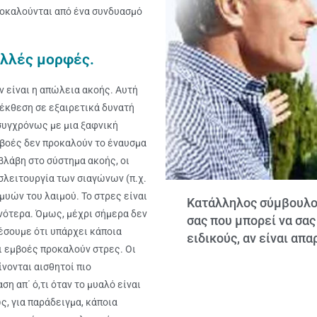
ροκαλούνται από ένα συνδυασμό
ολλές μορφές.
ν είναι η απώλεια ακοής. Αυτή
 έκθεση σε εξαιρετικά δυνατή
συγχρόνως με μια ξαφνική
μβοές δεν προκαλούν το έναυσμα
βλάβη στο σύστημα ακοής, οι
σλειτουργία των σιαγώνων (π.χ.
μυών του λαιμού. Το στρες είναι
Κατάλληλος σύμβουλος
νότερα. Όμως, μέχρι σήμερα δεν
σας που μπορεί να σα
έσουμε ότι υπάρχει κάποια
ειδικούς, αν είναι απα
ι εμβοές προκαλούν στρες. Οι
ίνονται αισθητοί πιο
ση απ΄ ό,τι όταν το μυαλό είναι
, για παράδειγμα, κάποια