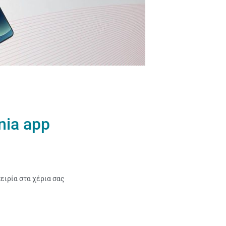
nia app
ειρία στα χέρια σας