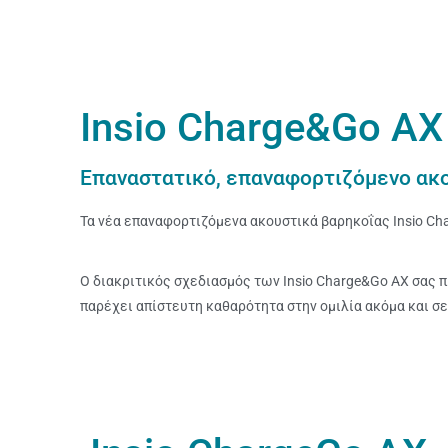
Insio Charge&Go AX
Επαναστατικό, επαναφορτιζόμενο ακ
Τα νέα επαναφορτιζόμενα ακουστικά βαρηκοΐας Insio Cha
Ο διακριτικός σχεδιασμός των Insio Charge&Go AX σας 
παρέχει απίστευτη καθαρότητα στην ομιλία ακόμα και σ