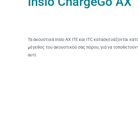
Insio ChargeGo AX
Τα ακουστικά Insio AX ITE και ITC κατασκευάζονται κατ
μέγεθος του ακουστικού σας πόρου, για να τοποθετούντ
αυτί.