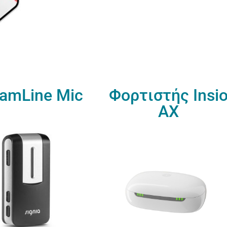
eamLine Mic
Φορτιστής Insi
ΑΧ