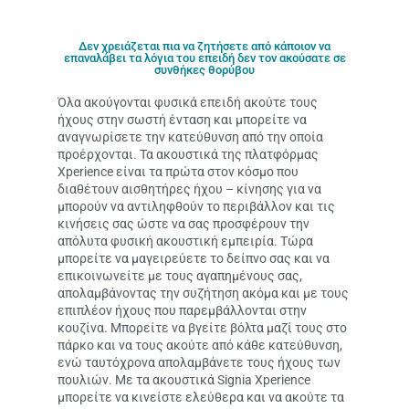
Δεν χρειάζεται πια να ζητήσετε από κάποιον να
επαναλάβει τα λόγια του επειδή δεν τον ακούσατε σε
συνθήκες θορύβου
Όλα ακούγονται φυσικά επειδή ακούτε τους
ήχους στην σωστή ένταση και μπορείτε να
αναγνωρίσετε την κατεύθυνση από την οποία
προέρχονται. Τα ακουστικά της πλατφόρμας
Xperience είναι τα πρώτα στον κόσμο που
διαθέτουν αισθητήρες ήχου – κίνησης για να
μπορούν να αντιληφθούν το περιβάλλον και τις
κινήσεις σας ώστε να σας προσφέρουν την
απόλυτα φυσική ακουστική εμπειρία. Τώρα
μπορείτε να μαγειρεύετε το δείπνο σας και να
επικοινωνείτε με τους αγαπημένους σας,
απολαμβάνοντας την συζήτηση ακόμα και με τους
επιπλέον ήχους που παρεμβάλλονται στην
κουζίνα. Μπορείτε να βγείτε βόλτα μαζί τους στο
πάρκο και να τους ακούτε από κάθε κατεύθυνση,
ενώ ταυτόχρονα απολαμβάνετε τους ήχους των
πουλιών. Με τα ακουστικά Signia Xperience
μπορείτε να κινείστε ελεύθερα και να ακούτε τα