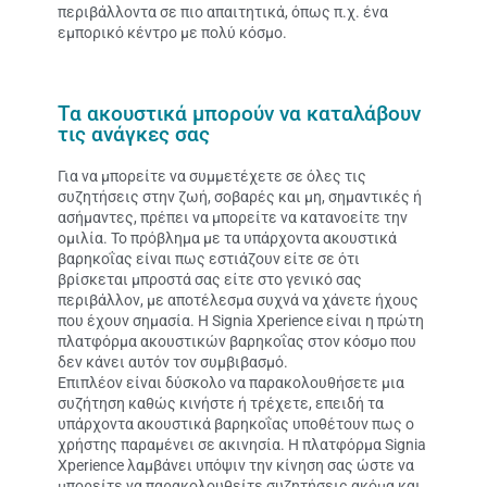
περιβάλλοντα σε πιο απαιτητικά, όπως π.χ. ένα
εμπορικό κέντρο με πολύ κόσμο.
Τα ακουστικά μπορούν να καταλάβουν
τις ανάγκες σας
Για να μπορείτε να συμμετέχετε σε όλες τις
συζητήσεις στην ζωή, σοβαρές και μη, σημαντικές ή
ασήμαντες, πρέπει να μπορείτε να κατανοείτε την
ομιλία. Το πρόβλημα με τα υπάρχοντα ακουστικά
βαρηκοΐας είναι πως εστιάζουν είτε σε ότι
βρίσκεται μπροστά σας είτε στο γενικό σας
περιβάλλον, με αποτέλεσμα συχνά να χάνετε ήχους
που έχουν σημασία. Η Signia Xperience είναι η πρώτη
πλατφόρμα ακουστικών βαρηκοΐας στον κόσμο που
δεν κάνει αυτόν τον συμβιβασμό.
Επιπλέον είναι δύσκολο να παρακολουθήσετε μια
συζήτηση καθώς κινήστε ή τρέχετε, επειδή τα
υπάρχοντα ακουστικά βαρηκοΐας υποθέτουν πως ο
χρήστης παραμένει σε ακινησία. Η πλατφόρμα Signia
Xperience λαμβάνει υπόψιν την κίνηση σας ώστε να
μπορείτε να παρακολουθείτε συζητήσεις ακόμα και