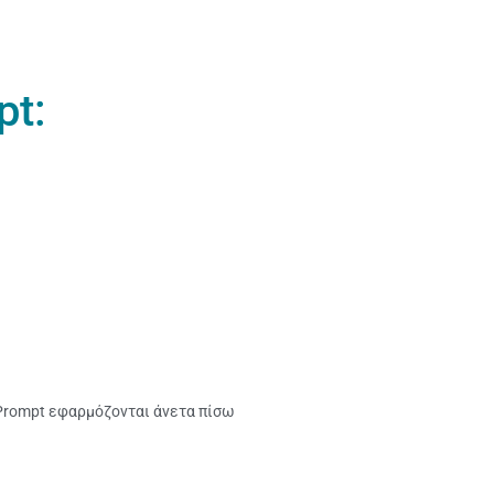
pt:
Prompt εφαρμόζονται άνετα πίσω