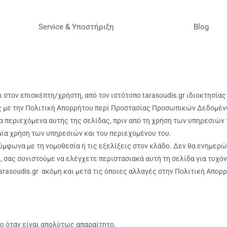
Service & Υποστήριξη
Blog
στον επισκέπτη/χρήστη, από τον ιστότοπο tarasoudis.gr ιδιοκτησία
ς με την Πολιτική Απορρήτου περί Προστασίας Προσωπικών Δεδομέν
 περιεχόμενα αυτής της σελίδας, πριν από τη χρήση των υπηρεσιών 
μία χρήση των υπηρεσιών και του περιεχομένου του.
σύμφωνα με τη νομοθεσία ή τις εξελίξεις στον κλάδο. Δεν θα ενημερ
ύ, σας συνιστούμε να ελέγχετε περιστασιακά αυτή τη σελίδα για τυχό
rasoudis.gr ακόμη και μετά τις όποιες αλλαγές στην Πολιτική Απορρ
ο όταν είναι απολύτως απαραίτητο.