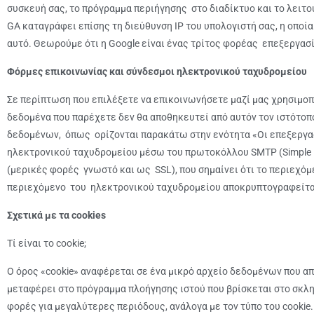
συσκευή σας, το πρόγραμμα περιήγησης στο διαδίκτυο και το λειτ
GA καταγράφει επίσης τη διεύθυνση IP του υπολογιστή σας, η οποία
αυτό. Θεωρούμε ότι η Google είναι ένας τρίτος φορέας επεξεργασ
Φόρμες επικοινωνίας και σύνδεσμοι ηλεκτρονικού ταχυδρομείου
Σε περίπτωση που επιλέξετε να επικοινωνήσετε μαζί μας χρησιμοπ
δεδομένα που παρέχετε δεν θα αποθηκευτεί από αυτόν τον ιστότοπ
δεδομένων, όπως ορίζονται παρακάτω στην ενότητα «Οι επεξεργασ
ηλεκτρονικού ταχυδρομείου μέσω του πρωτοκόλλου SMTP (Simple Ma
(μερικές φορές γνωστό και ως SSL), που σημαίνει ότι το περιεχό
περιεχόμενο του ηλεκτρονικού ταχυδρομείου αποκρυπτογραφείται
Σχετικά με τα cookies
Τί είναι το cookie;
Ο όρος «cookie» αναφέρεται σε ένα μικρό αρχείο δεδομένων που απ
μεταφέρει στο πρόγραμμα πλοήγησης ιστού που βρίσκεται στο σκληρ
φορές για μεγαλύτερες περιόδους, ανάλογα με τον τύπο του cookie