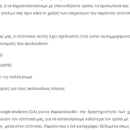
με, ή να δημοσιοποιήσουμε με οποιονδήποτε τρόπο, τα προσωπικά σας
 γονέων σας πριν κάνετε χρήση των υπηρεσιών του παρόντος ιστότο
ς μας, ο ιστότοπος αυτός έχει σχεδιαστεί έτσι ώστε να συμμορφών
νισμούς που ακολουθούν:
D)
(GDPR)
ί τις συλλέγουμε
ορίες για τους ακόλουθους λόγους:
 Google Analytics (GA) για να παρακολουθεί την δραστηριότητα των 
ιούν τον ιστότοπό μας, για να κατανοήσουμε καλύτερα τον τρόπο με 
ους μέσα στον ιστότοπο. Παρόλο που η GA καταγράφει δεδομένα όπως