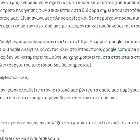
ούν να μας ενημερώνουν σχετικά με το πόσοι επισκέπτες χρησιμοποιού
ν τρόπο πλοήγησης των επισκεπτών στα διάφορα σημεία του ιστοτόπ
ότοπός μας. Είναι ανώνυμες πληροφορίες και δεν περιέχουν προσωπικ
cs σχετικά με τον ιστοτόπό μας μεταφέρονται και αποθηκεύονται στο
nalytics, παρακαλούμε κάντε κλικ στο
https://support.google.com/an
α Google Analytics κάνοντας κλικ στο
https://tools.google.com/dlpa
άς δεν θα καταμετρείται, ούτε θα χρησιμοποιείται στα στατιστικά στ
λειτουργία του ιστοτόπου δεν θα επηρεαστεί.
ilyMotion κλπ)
, αν παρακολουθείτε στον ιστότοπό μας βίντεο τα οποία μας παρέχου
ε να δείτε τα ενσωματωμένα βίντεο από τον ιστότοπό μας.
s στη συσκευή σας αν επιλέξετε να μοιραστείτε υλικό από τον ιστότο
e).
share) δεν θα είναι διαθέσιμη.