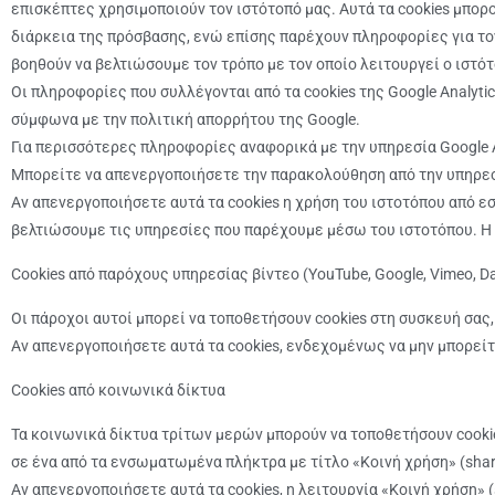
επισκέπτες χρησιμοποιούν τον ιστότοπό μας. Αυτά τα cookies μπορ
διάρκεια της πρόσβασης, ενώ επίσης παρέχουν πληροφορίες για το
βοηθούν να βελτιώσουμε τον τρόπο με τον οποίο λειτουργεί ο ιστ
Οι πληροφορίες που συλλέγονται από τα cookies της Google Analyti
σύμφωνα με την πολιτική απορρήτου της Google.
Για περισσότερες πληροφορίες αναφορικά με την υπηρεσία Google A
Μπορείτε να απενεργοποιήσετε την παρακολούθηση από την υπηρεσί
Αν απενεργοποιήσετε αυτά τα cookies η χρήση του ιστοτόπου από εσ
βελτιώσουμε τις υπηρεσίες που παρέχουμε μέσω του ιστοτόπου. Η 
Cookies από παρόχους υπηρεσίας βίντεο (YouTube, Google, Vimeo, Da
Οι πάροχοι αυτοί μπορεί να τοποθετήσουν cookies στη συσκευή σας
Αν απενεργοποιήσετε αυτά τα cookies, ενδεχομένως να μην μπορείτ
Cookies από κοινωνικά δίκτυα
Τα κοινωνικά δίκτυα τρίτων μερών μπορούν να τοποθετήσουν cookie
σε ένα από τα ενσωματωμένα πλήκτρα με τίτλο «Κοινή χρήση» (shar
Αν απενεργοποιήσετε αυτά τα cookies, η λειτουργία «Κοινή χρήση» (