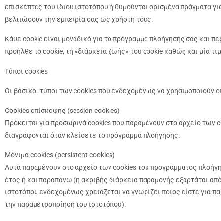
επισκέπτες του ίδιου ιστοτόπου ή θυμούνται ορισμένα πράγματα γι
βελτιώσουν την εμπειρία σας ως χρήστη τους.
Κάθε cookie είναι μοναδικό για το πρόγραμμα πλοήγησής σας και π
προήλθε το cookie, τη «διάρκεια ζωής» του cookie καθώς και μία 
Τύποι cookies
Οι βασικοί τύποι των cookies που ενδεχομένως να χρησιμοποιούν 
Cookies επίσκεψης (session cookies)
Πρόκειται για προσωρινά cookies που παραμένουν στο αρχείο των c
διαγράφονται όταν κλείσετε το πρόγραμμα πλοήγησης.
Μόνιμα cookies (persistent cookies)
Αυτά παραμένουν στο αρχείο των cookies του προγράμματος πλοήγη
έτος ή και παραπάνω (η ακριβής διάρκεια παραμονής εξαρτάται από 
ιστοτόπου ενδεχομένως χρειάζεται να γνωρίζει ποιος είστε για παρ
την παραμετροποίηση του ιστοτόπου).