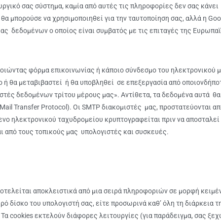
ουργικό σας σύστημα, καμία από αυτές τις πληροφορίες δεν σας κάνε
 θα μπορούσε να χρησιμοποιηθεί για την ταυτοποίηση σας, αλλά η Go
ίας δεδομένων ο οποίος είναι συμβατός με τις επιταγές της Ευρωπα
οιώντας φόρμα επικοινωνίας ή κάποιο σύνδεσμο του ηλεκτρονικού μ
ο ή θα μεταβιβαστεί ή θα υποβληθεί σε επεξεργασία από οποιονδήπ
τές δεδομένων τρίτου μέρους μας». Αντίθετα, τα δεδομένα αυτά θα
il Transfer Protocol). Οι SMTP διακομιστές μας, προστατεύονται 
μενο ηλεκτρονικού ταχυδρομείου κρυπτογραφείται πριν να αποσταλεί 
 από τους τοπικούς μας υπολογιστές και συσκευές.
οτελείται αποκλειστικά από μια σειρά πληροφοριών σε μορφή κειμέν
ό δίσκο του υπολογιστή σας, είτε προσωρινά καθ’ όλη τη διάρκεια τ
. Τα cookies εκτελούν διάφορες λειτουργίες (για παράδειγμα, σας ξε