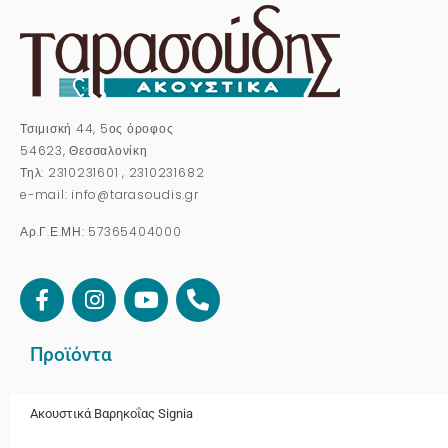
Τσιμισκή 44, 5ος όροφος
54623, Θεσσαλονίκη
Τηλ: 2310231601 , 2310231682
e-mail: info@tarasoudis.gr
Αρ.Γ.Ε.ΜΗ: 57365404000
Προϊόντα
Ακουστικά Βαρηκοΐας Signia