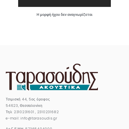
Η μορφή ήχου δεν αναγνωρίζεται
Τσιμισκή 44, 5ος όροφος
54623, Θεσσαλονίκη
Τηλ: 2310231601 , 2310231682
e-mail: info@tarasoudis.gr
Αρ.Γ.Ε.ΜΗ: 57365404000