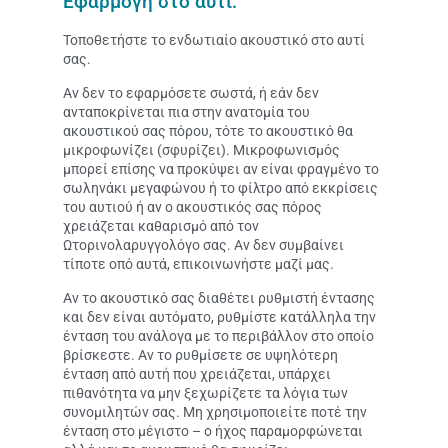
Εφαρμογή στο αυτί:
Τοποθετήστε το ενδωτιαίο ακουστικό στο αυτί
σας.
Αν δεν το εφαρμόσετε σωστά, ή εάν δεν
ανταποκρίνεται πια στην ανατομία του
ακουστικού σας πόρου, τότε το ακουστικό θα
μικροφωνίζει (σφυρίζει). Μικροφωνισμός
μπορεί επίσης να προκύψει αν είναι φραγμένο το
σωληνάκι μεγαφώνου ή το φίλτρο από εκκρίσεις
του αυτιού ή αν ο ακουστικός σας πόρος
χρειάζεται καθαρισμό από τον
Ωτορινολαρυγγολόγο σας. Αν δεν συμβαίνει
τίποτε οπό αυτά, επικοινωνήστε μαζί μας.
Αν το ακουστικό σας διαθέτει ρυθμιστή έντασης
και δεν είναι αυτόματο, ρυθμίστε κατάλληλα την
ένταση του ανάλογα με το περιβάλλον στο οποίο
βρίσκεστε. Αν το ρυθμίσετε σε υψηλότερη
ένταση από αυτή που χρειάζεται, υπάρχει
πιθανότητα να μην ξεχωρίζετε τα λόγια των
συνομιλητών σας. Μη χρησιμοποιείτε ποτέ την
ένταση στο μέγιστο – ο ήχος παραμορφώνεται