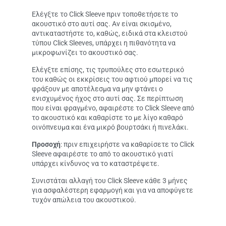
Ελέγξτε το Click Sleeve πριν τοποθετήσετε το
ακουστικό στο αυτί σας. Αν είναι σκισμένο,
αντικαταστήστε το, καθώς, ειδικά στα κλειστού
τύπου Click Sleeves, υπάρχει η πιθανότητα να
μικροφωνίζει το ακουστικό σας.
Ελέγξτε επίσης, τις τρυπούλες στο εσωτερικό
του καθώς οι εκκρίσεις του αφτιού μπορεί να τις
φράξουν με αποτέλεσμα να μην φτάνει ο
ενισχυμένος ήχος στο αυτί σας. Σε περίπτωση
που είναι φραγμένο, αφαιρέστε το Click Sleeve από
το ακουστικό και καθαρίστε το με λίγο καθαρό
οινόπνευμα και ένα μικρό βουρτσάκι ή πινελάκι.
Προσοχή
: πριν επιχειρήστε να καθαρίσετε το Click
Sleeve αφαιρέστε το από το ακουστικό γιατί
υπάρχει κίνδυνος να το καταστρέψετε.
Συνιστάται αλλαγή του Click Sleeve κάθε 3 μήνες
για ασφαλέστερη εφαρμογή και για να αποφύγετε
τυχόν απώλεια του ακουστικού.