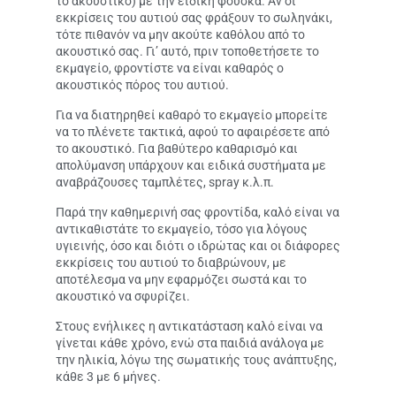
το ακουστικό) με την ειδική φούσκα. Αν οι
εκκρίσεις του αυτιού σας φράξουν το σωληνάκι,
τότε πιθανόν να μην ακούτε καθόλου από το
ακουστικό σας. Γι’ αυτό, πριν τοποθετήσετε το
εκμαγείο, φροντίστε να είναι καθαρός ο
ακουστικός πόρος του αυτιού.
Για να διατηρηθεί καθαρό το εκμαγείο μπορείτε
να το πλένετε τακτικά, αφού το αφαιρέσετε από
το ακουστικό. Για βαθύτερο καθαρισμό και
απολύμανση υπάρχουν και ειδικά συστήματα με
αναβράζουσες ταμπλέτες, spray κ.λ.π.
Παρά την καθημερινή σας φροντίδα, καλό είναι να
αντικαθιστάτε το εκμαγείο, τόσο για λόγους
υγιεινής, όσο και διότι ο ιδρώτας και οι διάφορες
εκκρίσεις του αυτιού το διαβρώνουν, με
αποτέλεσμα να μην εφαρμόζει σωστά και το
ακουστικό να σφυρίζει.
Στους ενήλικες η αντικατάσταση καλό είναι να
γίνεται κάθε χρόνο, ενώ στα παιδιά ανάλογα με
την ηλικία, λόγω της σωματικής τους ανάπτυξης,
κάθε 3 με 6 μήνες.