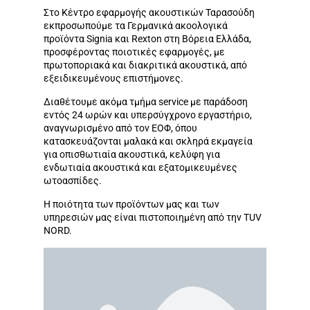
Στο Κέντρο εφαρμογής ακουστικών Ταρασούδη
εκπροσωπούμε τα Γερμανικά ακοολογικά
προϊόντα Signia​ και ​Rexton​ στη Βόρεια Ελλάδα,
προσφέροντας ποιοτικές εφαρμογές, με
πρωτοποριακά και διακριτικά ακουστικά, από
εξειδικευμένους επιστήμονες.​
Διαθέτουμε ακόμα τμήμα service με παράδοση
εντός 24 ωρών και υπερσύγχρονο εργαστήριο,
αναγνωρισμένο από τον ΕΟΦ, όπου
κατασκευάζονται μαλακά και σκληρά εκμαγεία
για οπισθωτιαία ακουστικά, κελύφη για
ενδωτιαία ακουστικά και εξατομικευμένες
ωτοασπίδες.
Η ποιότητα των προϊόντων μας και των
υπηρεσιών μας είναι πιστοποιημένη από την TUV
NORD.