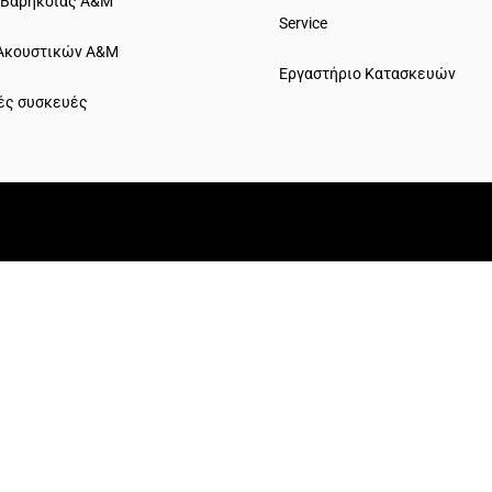
 Βαρηκοΐας A&M
Service
Ακουστικών A&M
Εργαστήριο Κατασκευών
ές συσκευές