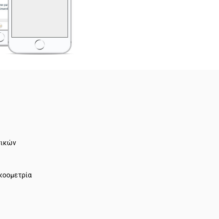
τικών
Ακοομετρία